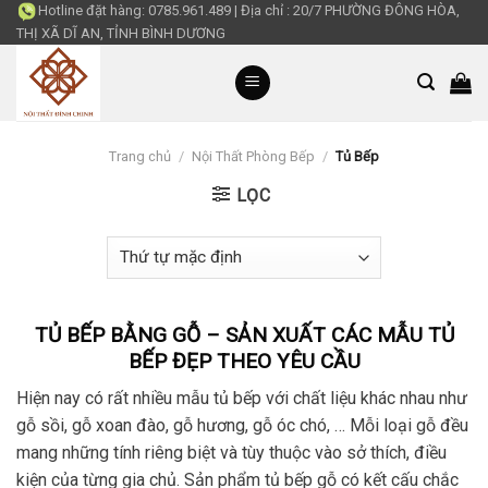
Skip
Hotline đặt hàng:
0785.961.489
|
Địa chỉ : 20/7 PHƯỜNG ĐÔNG HÒA,
THỊ XÃ DĨ AN, TỈNH BÌNH DƯƠNG
to
content
Trang chủ
/
Nội Thất Phòng Bếp
/
Tủ Bếp
LỌC
TỦ BẾP BẰNG GỖ – SẢN XUẤT CÁC MẪU TỦ
BẾP ĐẸP THEO YÊU CẦU
Hiện nay có rất nhiều mẫu tủ bếp với chất liệu khác nhau như
gỗ sồi, gỗ xoan đào, gỗ hương, gỗ óc chó, … Mỗi loại gỗ đều
mang những tính riêng biệt và tùy thuộc vào sở thích, điều
kiện của từng gia chủ. Sản phẩm tủ bếp gỗ có kết cấu chắc